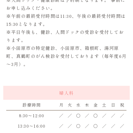
お申し込みください。
※午前の最終受付時間は11:30、午後の最終受付時間は
15:30となります。
※平日午後も、健診、人間ドックの受診を受付してお
ります。
※小田原市の特定健診、小田原市、箱根町、湯河原
町、真鶴町のがん検診を受付しております（毎年度6月
～3月）。
婦人科
診療時間
月
火
水
木
金
土
日
祝
8:30～12:00
／
／
〇
／
〇
／
／
／
13:30～16:00
／
／
〇
／
〇
／
／
／