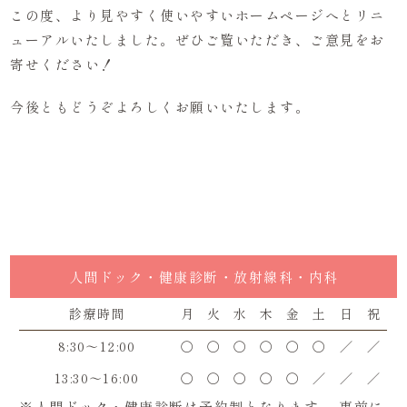
この度、より見やすく使いやすいホームページへとリニ
ューアルいたしました。ぜひご覧いただき、ご意見をお
寄せください！
今後ともどうぞよろしくお願いいたします。
人間ドック・健康診断・放射線科・内科
診療時間
月
火
水
木
金
土
日
祝
8:30～12:00
〇
〇
〇
〇
〇
〇
／
／
13:30～16:00
〇
〇
〇
〇
〇
／
／
／
※人間ドック・健康診断は予約制となります。 事前に