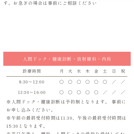
す。お急ぎの場合は事前にご相談ください
人間ドック・健康診断・放射線科・内科
診療時間
月
火
水
木
金
土
日
祝
8:30～12:00
〇
〇
〇
〇
〇
〇
／
／
13:30～16:00
〇
〇
〇
〇
〇
／
／
／
※人間ドック・健康診断は予約制となります。 事前に
お申し込みください。
※午前の最終受付時間は11:30、午後の最終受付時間は
15:30となります。
※平日午後も、健診、人間ドックの受診を受付してお