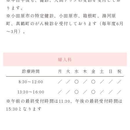
ります。
※小田原市の特定健診、小田原市、箱根町、湯河原
町、真鶴町のがん検診を受付しております（毎年度6月
～3月）。
婦人科
診療時間
月
火
水
木
金
土
日
祝
8:30～12:00
／
／
〇
／
〇
／
／
／
13:30～16:00
／
／
〇
／
〇
／
／
／
※午前の最終受付時間は11:30、午後の最終受付時間は
15:30となります