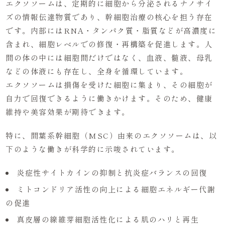
エクソソームは、定期的に細胞から分泌されるナノサイ
ズの情報伝達物質であり、幹細胞治療の核心を担う存在
です。内部にはRNA・タンパク質・脂質などが高濃度に
含まれ、細胞レベルでの修復・再構築を促進します。人
間の体の中には細胞間だけではなく、血液、髄液、母乳
などの体液にも存在し、全身を循環しています。
エクソソームは損傷を受けた細胞に集まり、その細胞が
自力で回復できるように働きかけます。そのため、健康
維持や美容効果が期待できます。
特に、間葉系幹細胞（MSC）由来のエクソソームは、以
下のような働きが科学的に示唆されています。
炎症性サイトカインの抑制と抗炎症バランスの回復
ミトコンドリア活性の向上による細胞エネルギー代謝
の促進
真皮層の線維芽細胞活性化による肌のハリと再生