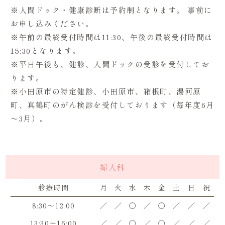
※人間ドック・健康診断は予約制となります。 事前に
お申し込みください。
※午前の最終受付時間は11:30、午後の最終受付時間は
15:30となります。
※平日午後も、健診、人間ドックの受診を受付してお
ります。
※小田原市の特定健診、小田原市、箱根町、湯河原
町、真鶴町のがん検診を受付しております（毎年度6月
～3月）。
婦人科
診療時間
月
火
水
木
金
土
日
祝
8:30～12:00
／
／
〇
／
〇
／
／
／
13:30～16:00
／
／
〇
／
〇
／
／
／