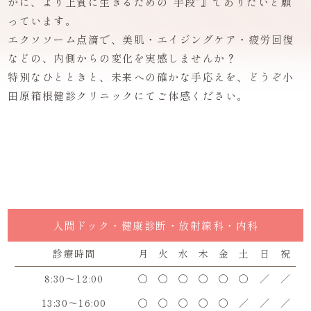
かに、より上質に生きるための“手段”』でありたいと願
っています。
エクソソーム点滴で、美肌・エイジングケア・疲労回復
などの、内側からの変化を実感しませんか？
特別なひとときと、未来への確かな手応えを、どうぞ小
田原箱根健診クリニックにてご体感ください。
人間ドック・健康診断・放射線科・内科
診療時間
月
火
水
木
金
土
日
祝
8:30～12:00
〇
〇
〇
〇
〇
〇
／
／
13:30～16:00
〇
〇
〇
〇
〇
／
／
／