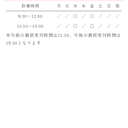
診療時間
月
火
水
木
金
土
日
祝
8:30～12:00
／
／
〇
／
〇
／
／
／
13:30～16:00
／
／
〇
／
〇
／
／
／
※午前の最終受付時間は11:30、午後の最終受付時間は
15:30となります