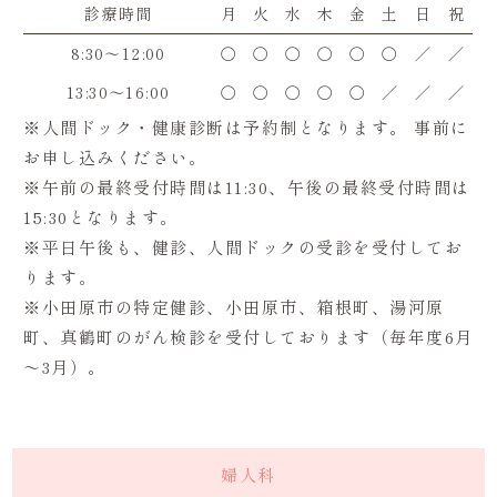
診療時間
月
火
水
木
金
土
日
祝
8:30～12:00
〇
〇
〇
〇
〇
〇
／
／
13:30～16:00
〇
〇
〇
〇
〇
／
／
／
※人間ドック・健康診断は予約制となります。 事前に
お申し込みください。
※午前の最終受付時間は11:30、午後の最終受付時間は
15:30となります。
※平日午後も、健診、人間ドックの受診を受付してお
ります。
※小田原市の特定健診、小田原市、箱根町、湯河原
町、真鶴町のがん検診を受付しております（毎年度6月
～3月）。
婦人科